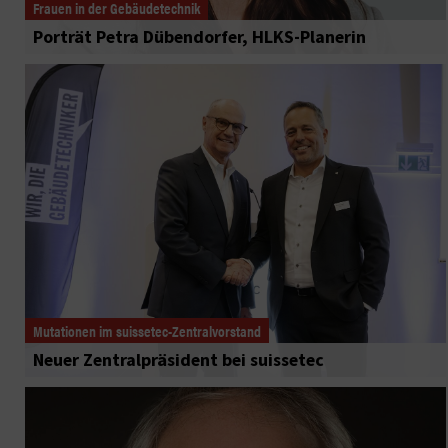
Frauen in der Gebäudetechnik
Porträt Petra Dübendorfer, HLKS-Planerin
Mutationen im suissetec-Zentralvorstand
Neuer Zentralpräsident bei suissetec