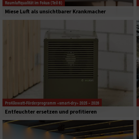
Raumluftqualität im Fokus (Teil 6)
Miese Luft als unsichtbarer Krankmacher
ProKilowatt-Förderprogramm «smart-dry» 2025 – 2026
Entfeuchter ersetzen und profitieren