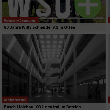
Technische Dämmungen
60 Jahre Willy Schneider AG in Olten
Gebäudetechnik
Bosch-Holzbau: CO2-neutral im Betrieb