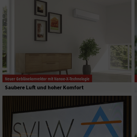
Neuer Gebläsekonvektor mit Nanoe-X-Technologie
Saubere Luft und hoher Komfort