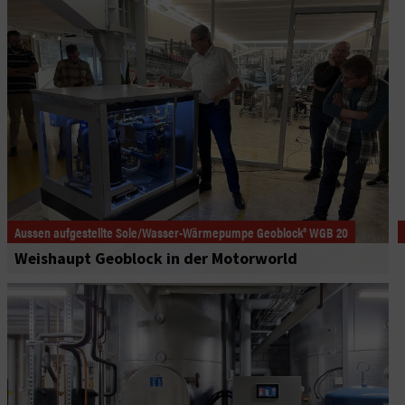
Aussen aufgestellte Sole/Wasser-Wärmepumpe Geoblock® WGB 20
Weishaupt Geoblock in der Motorworld