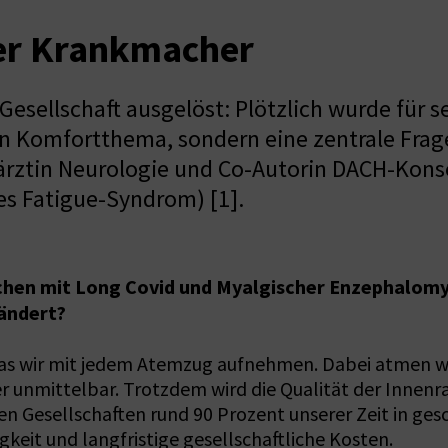
rer Krankmacher
Gesellschaft ausgelöst: Plötzlich wurde für s
ein Komfortthema, sondern eine zentrale Frag
chärztin Neurologie und Co-Autorin DACH-Ko
es Fatigue-Syndrom) [1].
chen mit Long Covid und Myalgischer Enzephalomye
rändert?
s wir mit jedem Atemzug aufnehmen. Dabei atmen wir t
r unmittelbar. Trotzdem wird die Qualität der Innenr
nen Gesellschaften rund 90 Prozent unserer Zeit in g
gkeit und langfristige gesellschaftliche Kosten.