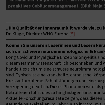
proaktives Gebäudemanagement. (Bild: Maja 
„Die Qualität der Innenraumluft wurde viel zu 
Dr. Kluge, Direktor WHO Europa
[5]
Können Sie unseren Leserinnen und Lesern kur
sich um schwere neuroimmunologische Erkran
Long Covid und Myalgische Enzephalomyelitis sind
diesem Namen wissenschaftlich beschrieben und wir
handelt es sich um eine schwere neuroimmunologi
sind. Typisch ist eine krankhafte, chronische, k
Kreislaufprobleme, Schlafstörungen und eine ausg
Verzögerung deutlich. Dieses Phänomen wird als po
Betroffenen führt dies zu langfristigen Einschränk
Aktuelle Forschungsresultate zeigen, dass diese
gesunde Muskelzellen im Labor, also in vitro, mit