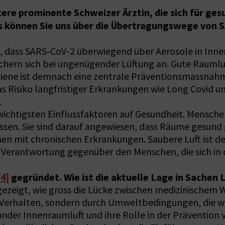
tere prominente Schweizer Ärztin, die sich für ge
as können Sie uns über die Übertragungswege von
st, dass SARS-CoV-2 überwiegend über Aerosole in Inn
chern sich bei ungenügender Lüftung an. Gute Raumluft 
iene ist demnach eine zentrale Präventionsmassnahme
as Risiko langfristiger Erkrankungen wie Long Covid un
.
ichtigsten Einflussfaktoren auf Gesundheit. Menschen
ussen. Sie sind darauf angewiesen, dass Räume gesun
en mit chronischen Erkrankungen. Saubere Luft ist de
er Verantwortung gegenüber den Menschen, die sich in
gegründet. Wie ist die aktuelle Lage in Sachen
[4]
ezeigt, wie gross die Lücke zwischen medizinischem Wi
s Verhalten, sondern durch Umweltbedingungen, die w
nder Innenraumluft und ihre Rolle in der Prävention 