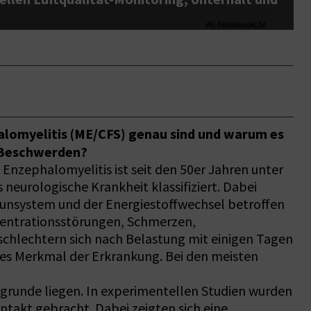
D
alomyelitis (ME/CFS) genau sind und warum es
 Beschwerden?
nzephalomyelitis ist seit den 50er Jahren unter
neurologische Krankheit klassifiziert. Dabei
unsystem und der Energiestoffwechsel betroffen
nzentrationsstörungen, Schmerzen,
chlechtern sich nach Belastung mit einigen Tagen
ales Merkmal der Erkrankung. Bei den meisten
grunde liegen. In experimentellen Studien wurden
ntakt gebracht. Dabei zeigten sich eine