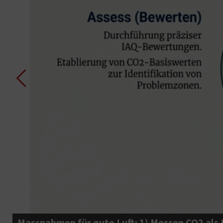
Massnahmen für gute Luft: 1) Messen CO2 als L