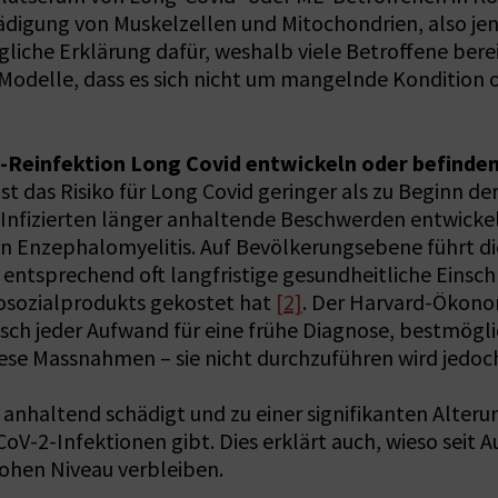
digung von Muskelzellen und Mitochondrien, also jene
ögliche Erklärung dafür, weshalb viele Betroffene ber
e Modelle, dass es sich nicht um mangelnde Kondition
Reinfektion Long Covid entwickeln oder befinden 
st das Risiko für Long Covid geringer als zu Beginn de
r Infizierten länger anhaltende Beschwerden entwicke
hen Enzephalomyelitis. Auf Bevölkerungsebene führt d
 entsprechend oft langfristige gesundheitliche Eins
ttosozialprodukts gekostet hat
[2]
. Der Harvard-Ökono
sch jeder Aufwand für eine frühe Diagnose, bestmögli
iese Massnahmen – sie nicht durchzuführen wird jedoch 
altend schädigt und zu einer signifikanten Alterun
CoV-2-Infektionen gibt. Dies erklärt auch, wieso sei
ohen Niveau verbleiben.