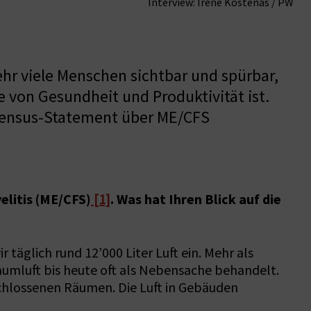
Interview: Irène Kostenas / PW
ehr viele Menschen sichtbar und spürbar,
e von Gesundheit und Produktivität ist.
nsensus-Statement über ME/CFS
litis (ME/CFS)
. Was hat Ihren Blick auf die
[1]
äglich rund 12’000 Liter Luft ein. Mehr als
aumluft bis heute oft als Nebensache behandelt.
eschlossenen Räumen. Die Luft in Gebäuden