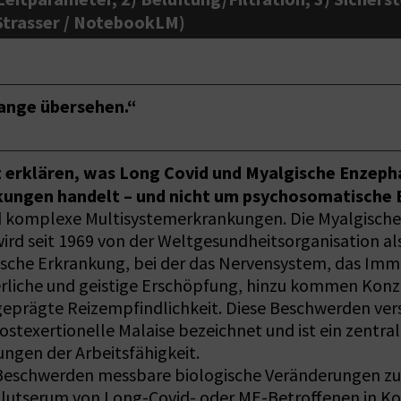
Strasser / NotebookLM)
lange übersehen.“
z erklären, was Long Covid und Myalgische Enzeph
kungen handelt – und nicht um psychosomatische
 komplexe Multisystemerkrankungen. Die Myalgische E
d seit 1969 von der Weltgesundheitsorganisation als 
sche Erkrankung, bei der das Nervensystem, das Imm
örperliche und geistige Erschöpfung, hinzu kommen Ko
eprägte Reizempfindlichkeit. Diese Beschwerden vers
stexertionelle Malaise bezeichnet und ist ein zentr
ungen der Arbeitsfähigkeit.
n Beschwerden messbare biologische Veränderungen zu
 Blutserum von Long-Covid- oder ME-Betroffenen in Ko