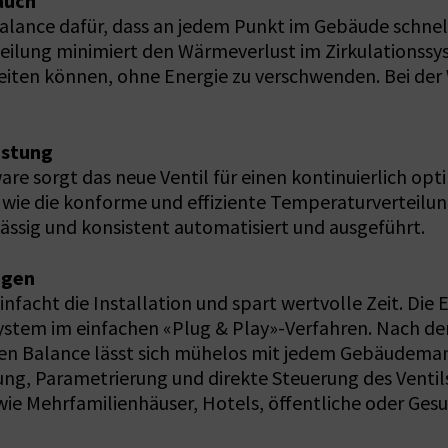
auch
lance dafür, dass an jedem Punkt im Gebäude schnel
eilung minimiert den Wärmeverlust im Zirkulationssy
iten können, ohne Energie zu verschwenden. Bei der 
istung
e sorgt das neue Ventil für einen kontinuierlich opt
e die konforme und effiziente Temperaturverteilung
ssig und konsistent automatisiert und ausgeführt.
ngen
infacht die Installation und spart wertvolle Zeit. Di
m im einfachen «Plug & Play»-Verfahren. Nach der 
ycleen Balance lässt sich mühelos mit jedem Gebäude
ng, Parametrierung und direkte Steuerung des Ventils.
e Mehrfamilienhäuser, Hotels, öffentliche oder Gesu