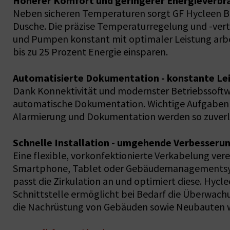
Höherer Komfort und geringerer Energieverbr
Neben sicheren Temperaturen sorgt GF Hycleen Ba
Dusche. Die präzise Temperaturregelung und -vert
und Pumpen konstant mit optimaler Leistung arbe
bis zu 25 Prozent Energie einsparen.
Automatisierte Dokumentation - konstante Le
Dank Konnektivität und modernster Betriebssoftwar
automatische Dokumentation. Wichtige Aufgaben wi
Alarmierung und Dokumentation werden so zuverlä
Schnelle Installation - umgehende Verbesseru
Eine flexible, vorkonfektionierte Verkabelung vere
Smartphone, Tablet oder Gebäudemanagementsyste
passt die Zirkulation an und optimiert diese. H
Schnittstelle ermöglicht bei Bedarf die Überwachu
die Nachrüstung von Gebäuden sowie Neubauten wi