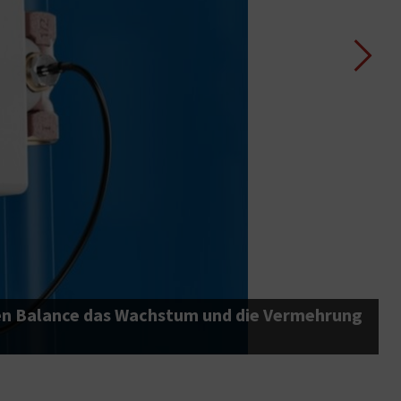
E
leen Balance das Wachstum und die Vermehrung
S
B