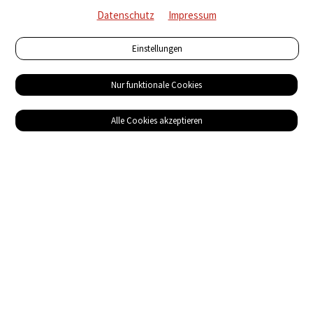
Datenschutz
Impressum
Einstellungen
Nur funktionale Cookies
Alle Cookies akzeptieren
Service
Bezugsquellen
Das ABZ der Stromwelt
NIN-Know-How
Informationen