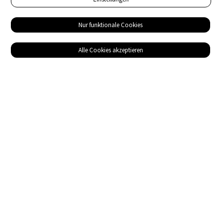
Nur funktionale Cookies
Alle Cookies akzeptieren
Service
Bezugsquellen
Das ABZ der Stromwelt
NIN-Know-How
Informationen
Impressum
Datenschutz
AGB