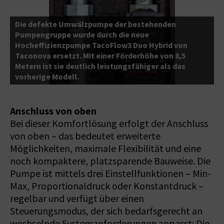
Die defekte Umwälzpumpe der bestehenden
Pumpengruppe wurde durch die neue
Hocheffizienzpumpe TacoFlow3 Duo Hybrid von
D
Taconova ersetzt. Mit einer Förderhöhe von 8,5
w
ie
Metern ist sie deutlich leistungsfähiger als das
i
vorherige Modell.
H
Anschluss von oben
Bei dieser Komfortlösung erfolgt der Anschluss
von oben – das bedeutet erweiterte
Möglichkeiten, maximale Flexibilität und eine
noch kompaktere, platzsparende Bauweise. Die
Pumpe ist mittels drei Einstellfunktionen – Min-
Max, Proportionaldruck oder Konstantdruck –
regelbar und verfügt über einen
Steuerungsmodus, der sich bedarfsgerecht an
wechselnde Systemanforderungen anpasst: Die