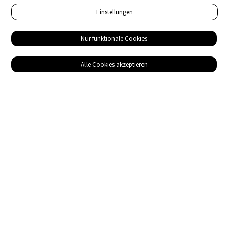
Einstellungen
Nur funktionale Cookies
Alle Cookies akzeptieren
Service
Bezugsquellen
Das ABZ der Stromwelt
NIN-Know-How
Informationen
Impressum
Datenschutz