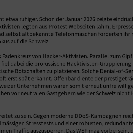
 etwa ruhiger. Schon der Januar 2026 zeigte eindrück
ktivisten legten aus Protest Webseiten lahm, Erpres
d selbst altbekannte Telefonmaschen forderten ihr n
kus auf die Schweiz.
s Fadenkreuz von Hacker-Aktivisten. Parallel zum Gip
iel dabei die prorussische Hacktivisten-Gruppierun
che Botschaften zu platzieren. Solche Denial-of-Se
t erst spät erkannt. Offenbar diente der prestigeträ
eizer Unternehmen waren somit erneut unfreiwillige G
hen vor neutralen Gastgebern wie der Schweiz nicht 
eitet zu sein. Gegen moderne DDoS-Kampagnen reicht 
lmässigen Stresstests und einer robusten, redundante
en Traffic auszusperren. Das WEF mag vorbei sein, d