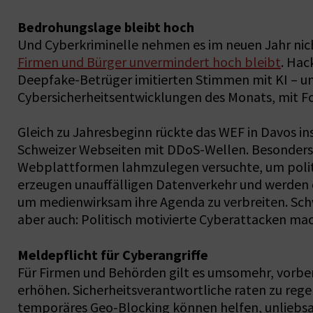
Bedrohungslage bleibt hoch
Und Cyberkriminelle nehmen es im neuen Jahr nicht
Firmen und Bürger unvermindert hoch bleibt
. Hac
Deepfake-Betrüger imitierten Stimmen mit KI – un
Cybersicherheitsentwicklungen des Monats, mit Fo
Gleich zu Jahresbeginn rückte das WEF in Davos in
Schweizer Webseiten mit DDoS-Wellen. Besonders f
Webplattformen lahmzulegen versuchte, um politis
erzeugen unauffälligen Datenverkehr und werden of
um medienwirksam ihre Agenda zu verbreiten. Schw
aber auch: Politisch motivierte Cyberattacken mac
Meldepflicht für Cyberangriffe
Für Firmen und Behörden gilt es umsomehr, vorber
erhöhen. Sicherheitsverantwortliche raten zu rege
temporäres Geo-Blocking können helfen, unliebsam