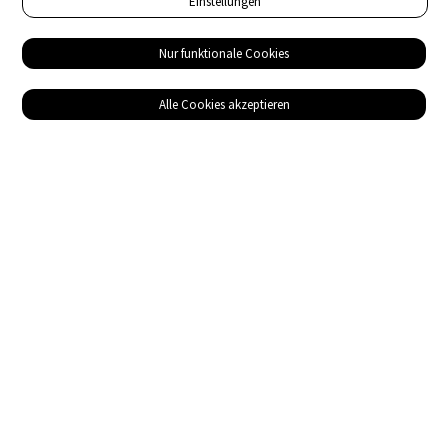
Einstellungen
Nur funktionale Cookies
Alle Cookies akzeptieren
Service
Bezugsquellen
Das ABZ der Stromwelt
NIN-Know-How
Informationen
Impressum
Datenschutz
AGB