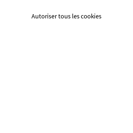
Autoriser tous les cookies
Service
Bezugsquellen
Aus- und Weiterbildung
Das ABZ der Stromwelt
NIN-Know-How
Informationen
Impressum
Datenschutz
AGB
Adresse